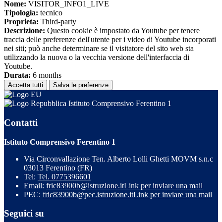
Nome:
VISITOR_INFO1_LIVE
Tipologia:
tecnico
Proprieta:
Third-party
Descrizione:
Questo cookie è impostato da Youtube per tenere
traccia delle preferenze dell'utente per i video di Youtube incorporati
nei siti; può anche determinare se il visitatore del sito web sta
utilizzando la nuova o la vecchia versione dell'interfaccia di
Youtube.
Durata:
6 months
Accetta tutti
Salva le preferenze
Istituto Comprensivo Ferentino 1
Contatti
Istituto Comprensivo Ferentino 1
Via Circonvallazione Ten. Alberto Lolli Ghetti MOVM s.n.c
03013 Ferentino (FR)
Tel:
Tel. 0775396601
Email:
fric83900b@istruzione.it
Link per inviare una mail
PEC:
fric83900b@pec.istruzione.it
Link per inviare una mail
Seguici su