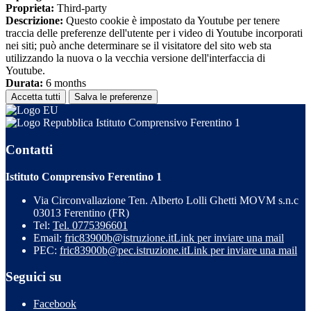
Proprieta:
Third-party
Descrizione:
Questo cookie è impostato da Youtube per tenere
traccia delle preferenze dell'utente per i video di Youtube incorporati
nei siti; può anche determinare se il visitatore del sito web sta
utilizzando la nuova o la vecchia versione dell'interfaccia di
Youtube.
Durata:
6 months
Accetta tutti
Salva le preferenze
Istituto Comprensivo Ferentino 1
Contatti
Istituto Comprensivo Ferentino 1
Via Circonvallazione Ten. Alberto Lolli Ghetti MOVM s.n.c
03013 Ferentino (FR)
Tel:
Tel. 0775396601
Email:
fric83900b@istruzione.it
Link per inviare una mail
PEC:
fric83900b@pec.istruzione.it
Link per inviare una mail
Seguici su
Facebook