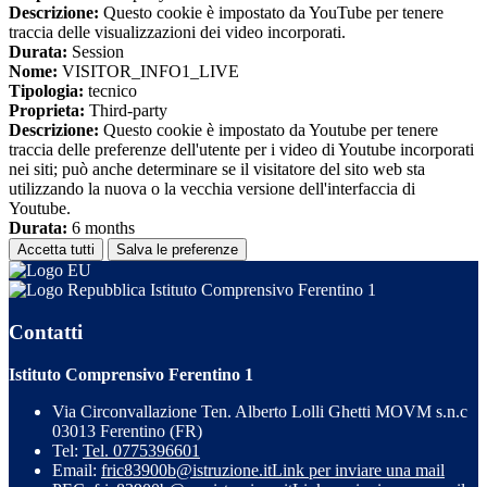
Descrizione:
Questo cookie è impostato da YouTube per tenere
traccia delle visualizzazioni dei video incorporati.
Durata:
Session
Nome:
VISITOR_INFO1_LIVE
Tipologia:
tecnico
Proprieta:
Third-party
Descrizione:
Questo cookie è impostato da Youtube per tenere
traccia delle preferenze dell'utente per i video di Youtube incorporati
nei siti; può anche determinare se il visitatore del sito web sta
utilizzando la nuova o la vecchia versione dell'interfaccia di
Youtube.
Durata:
6 months
Accetta tutti
Salva le preferenze
Istituto Comprensivo Ferentino 1
Contatti
Istituto Comprensivo Ferentino 1
Via Circonvallazione Ten. Alberto Lolli Ghetti MOVM s.n.c
03013 Ferentino (FR)
Tel:
Tel. 0775396601
Email:
fric83900b@istruzione.it
Link per inviare una mail