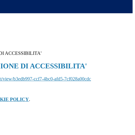
I ACCESSIBILITA'
IONE DI ACCESSIBILITA'
it/view/
b3edb997-ccf7-4bc0-afd5-
7cf028a00cdc
KIE POLICY
.