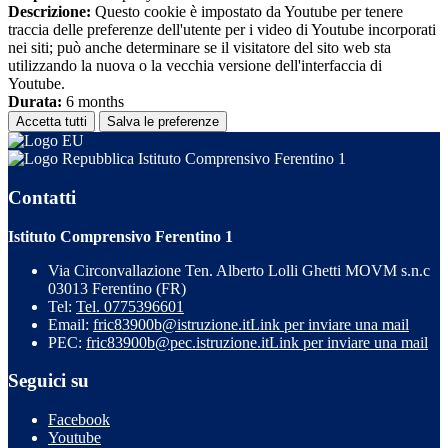
Descrizione:
Questo cookie è impostato da Youtube per tenere
traccia delle preferenze dell'utente per i video di Youtube incorporati
nei siti; può anche determinare se il visitatore del sito web sta
utilizzando la nuova o la vecchia versione dell'interfaccia di
Youtube.
Durata:
6 months
Accetta tutti
Salva le preferenze
Istituto Comprensivo Ferentino 1
Contatti
Istituto Comprensivo Ferentino 1
Via Circonvallazione Ten. Alberto Lolli Ghetti MOVM s.n.c
03013 Ferentino (FR)
Tel:
Tel. 0775396601
Email:
fric83900b@istruzione.it
Link per inviare una mail
PEC:
fric83900b@pec.istruzione.it
Link per inviare una mail
Seguici su
Facebook
Youtube