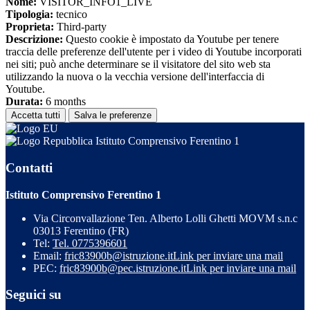
Nome:
VISITOR_INFO1_LIVE
Tipologia:
tecnico
Proprieta:
Third-party
Descrizione:
Questo cookie è impostato da Youtube per tenere
traccia delle preferenze dell'utente per i video di Youtube incorporati
nei siti; può anche determinare se il visitatore del sito web sta
utilizzando la nuova o la vecchia versione dell'interfaccia di
Youtube.
Durata:
6 months
Accetta tutti
Salva le preferenze
Istituto Comprensivo Ferentino 1
Contatti
Istituto Comprensivo Ferentino 1
Via Circonvallazione Ten. Alberto Lolli Ghetti MOVM s.n.c
03013 Ferentino (FR)
Tel:
Tel. 0775396601
Email:
fric83900b@istruzione.it
Link per inviare una mail
PEC:
fric83900b@pec.istruzione.it
Link per inviare una mail
Seguici su