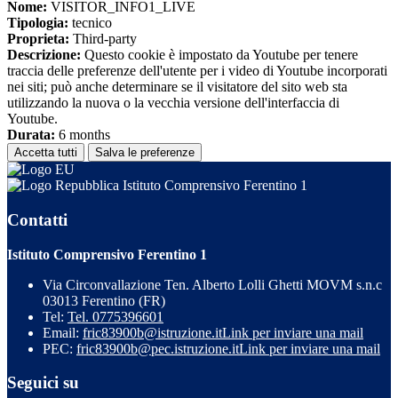
Nome:
VISITOR_INFO1_LIVE
Tipologia:
tecnico
Proprieta:
Third-party
Descrizione:
Questo cookie è impostato da Youtube per tenere
traccia delle preferenze dell'utente per i video di Youtube incorporati
nei siti; può anche determinare se il visitatore del sito web sta
utilizzando la nuova o la vecchia versione dell'interfaccia di
Youtube.
Durata:
6 months
Accetta tutti
Salva le preferenze
Istituto Comprensivo Ferentino 1
Contatti
Istituto Comprensivo Ferentino 1
Via Circonvallazione Ten. Alberto Lolli Ghetti MOVM s.n.c
03013 Ferentino (FR)
Tel:
Tel. 0775396601
Email:
fric83900b@istruzione.it
Link per inviare una mail
PEC:
fric83900b@pec.istruzione.it
Link per inviare una mail
Seguici su