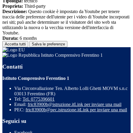
Tipologia:
tecnico
Proprieta:
Third-party
Descrizione:
Questo cookie è impostato da Youtube per tenere
traccia delle preferenze dell'utente per i video di Youtube incorporati
nei siti; può anche determinare se il visitatore del sito web sta
utilizzando la nuova o la vecchia versione dell'interfaccia di
Youtube.
Durata:
6 months
Accetta tutti
Salva le preferenze
Istituto Comprensivo Ferentino 1
Contatti
Istituto Comprensivo Ferentino 1
Via Circonvallazione Ten. Alberto Lolli Ghetti MOVM s.n.c
03013 Ferentino (FR)
Tel:
Tel. 0775396601
Email:
fric83900b@istruzione.it
Link per inviare una mail
PEC:
fric83900b@pec.istruzione.it
Link per inviare una mail
Seguici su
Facebook