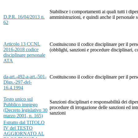
Stabilisce i comportamenti ai quali tutti i dip
D.P.R. 16/04/2013 n.
amministrazioni, e quindi anche il personale 
62
Articolo 13 CCNL
Costituiscono il codice disciplinare per il pe
2016-2018 codice
(obblighi, sanzioni e procedure disciplinari, c
disciplinare personale
ATA
da-art.-492-a-art.-501-
Costituiscono il codice disciplinare per il per
Dlgs.-297-del-
16.4.1994
Testo unico sul
Sanzioni disciplinari e responsabilità dei dipe
Pubblico impiego
procedure di irrogazione delle sanzioni ed intr
(Decreto legislativo 30
sanzioni
marzo 2001, n. 165)
Estratto dal TITOLO
IV del TESTO
AGGIORNATO AL