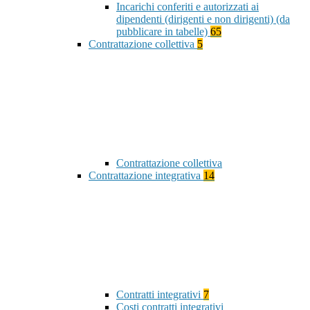
Incarichi conferiti e autorizzati ai
dipendenti (dirigenti e non dirigenti) (da
pubblicare in tabelle)
65
Contrattazione collettiva
5
Contrattazione collettiva
Contrattazione integrativa
14
Contratti integrativi
7
Costi contratti integrativi