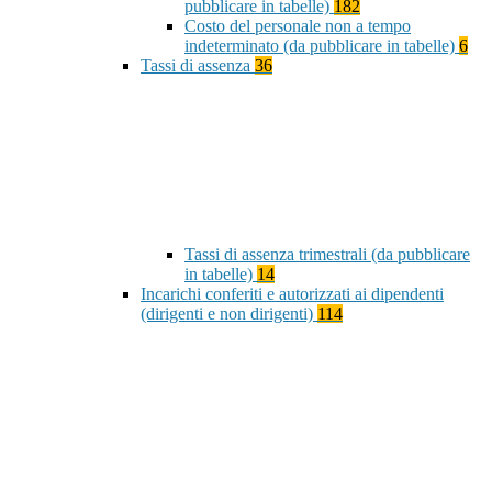
pubblicare in tabelle)
182
Costo del personale non a tempo
indeterminato (da pubblicare in tabelle)
6
Tassi di assenza
36
Tassi di assenza trimestrali (da pubblicare
in tabelle)
14
Incarichi conferiti e autorizzati ai dipendenti
(dirigenti e non dirigenti)
114