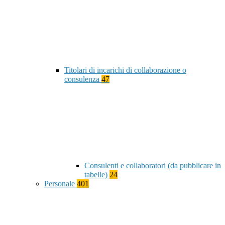
Titolari di incarichi di collaborazione o
consulenza
47
Consulenti e collaboratori (da pubblicare in
tabelle)
24
Personale
401