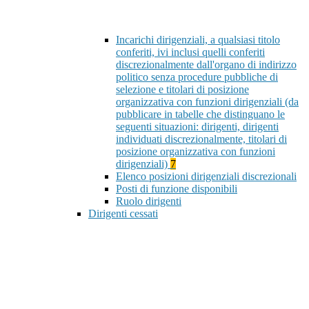
Incarichi dirigenziali, a qualsiasi titolo
conferiti, ivi inclusi quelli conferiti
discrezionalmente dall'organo di indirizzo
politico senza procedure pubbliche di
selezione e titolari di posizione
organizzativa con funzioni dirigenziali (da
pubblicare in tabelle che distinguano le
seguenti situazioni: dirigenti, dirigenti
individuati discrezionalmente, titolari di
posizione organizzativa con funzioni
dirigenziali)
7
Elenco posizioni dirigenziali discrezionali
Posti di funzione disponibili
Ruolo dirigenti
Dirigenti cessati