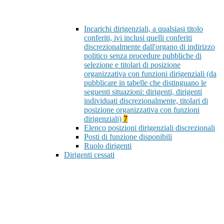
Incarichi dirigenziali, a qualsiasi titolo
conferiti, ivi inclusi quelli conferiti
discrezionalmente dall'organo di indirizzo
politico senza procedure pubbliche di
selezione e titolari di posizione
organizzativa con funzioni dirigenziali (da
pubblicare in tabelle che distinguano le
seguenti situazioni: dirigenti, dirigenti
individuati discrezionalmente, titolari di
posizione organizzativa con funzioni
dirigenziali)
7
Elenco posizioni dirigenziali discrezionali
Posti di funzione disponibili
Ruolo dirigenti
Dirigenti cessati