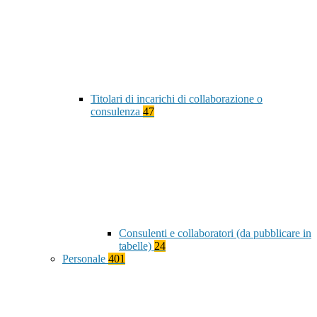
Titolari di incarichi di collaborazione o
consulenza
47
Consulenti e collaboratori (da pubblicare in
tabelle)
24
Personale
401