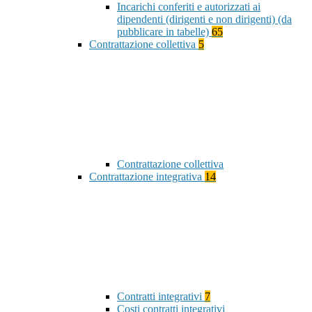
Incarichi conferiti e autorizzati ai
dipendenti (dirigenti e non dirigenti) (da
pubblicare in tabelle)
65
Contrattazione collettiva
5
Contrattazione collettiva
Contrattazione integrativa
14
Contratti integrativi
7
Costi contratti integrativi