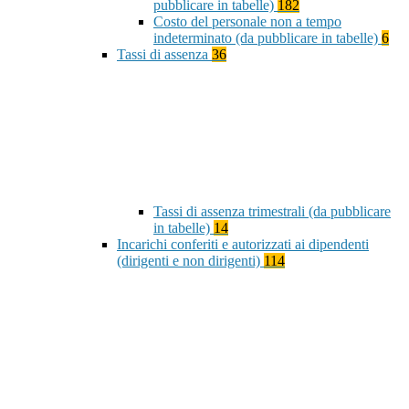
pubblicare in tabelle)
182
Costo del personale non a tempo
indeterminato (da pubblicare in tabelle)
6
Tassi di assenza
36
Tassi di assenza trimestrali (da pubblicare
in tabelle)
14
Incarichi conferiti e autorizzati ai dipendenti
(dirigenti e non dirigenti)
114