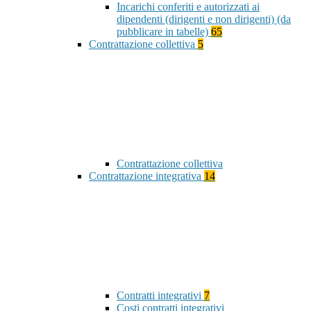
Incarichi conferiti e autorizzati ai
dipendenti (dirigenti e non dirigenti) (da
pubblicare in tabelle)
65
Contrattazione collettiva
5
Contrattazione collettiva
Contrattazione integrativa
14
Contratti integrativi
7
Costi contratti integrativi