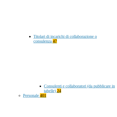
Titolari di incarichi di collaborazione o
consulenza
47
Consulenti e collaboratori (da pubblicare in
tabelle)
24
Personale
401