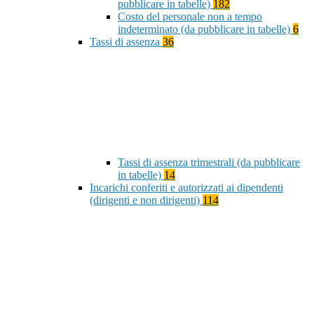
pubblicare in tabelle)
182
Costo del personale non a tempo
indeterminato (da pubblicare in tabelle)
6
Tassi di assenza
36
Tassi di assenza trimestrali (da pubblicare
in tabelle)
14
Incarichi conferiti e autorizzati ai dipendenti
(dirigenti e non dirigenti)
114