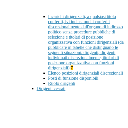
Incarichi dirigenziali, a qualsiasi titolo
conferiti, ivi inclusi quelli conferiti
discrezionalmente dall'organo di indirizzo
politico senza procedure pubbliche di
selezione e titolari di posizione
organizzativa con funzioni dirigenziali (da
pubblicare in tabelle che distinguano le
seguenti situazioni: dirigenti, dirigenti
individuati discrezionalmente, titolari di
posizione organizzativa con funzioni
dirigenziali)
7
Elenco posizioni dirigenziali discrezionali
Posti di funzione disponibili
Ruolo dirigenti
Dirigenti cessati