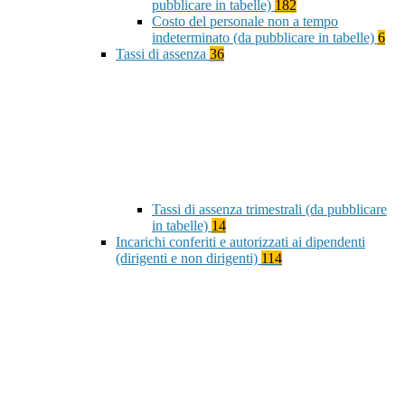
pubblicare in tabelle)
182
Costo del personale non a tempo
indeterminato (da pubblicare in tabelle)
6
Tassi di assenza
36
Tassi di assenza trimestrali (da pubblicare
in tabelle)
14
Incarichi conferiti e autorizzati ai dipendenti
(dirigenti e non dirigenti)
114