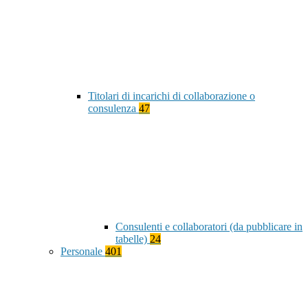
Titolari di incarichi di collaborazione o
consulenza
47
Consulenti e collaboratori (da pubblicare in
tabelle)
24
Personale
401