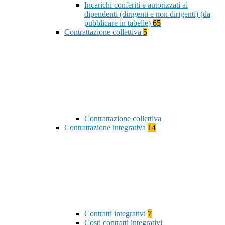
Incarichi conferiti e autorizzati ai
dipendenti (dirigenti e non dirigenti) (da
pubblicare in tabelle)
65
Contrattazione collettiva
5
Contrattazione collettiva
Contrattazione integrativa
14
Contratti integrativi
7
Costi contratti integrativi