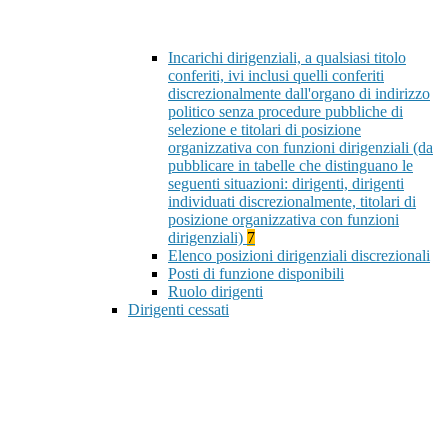
Incarichi dirigenziali, a qualsiasi titolo
conferiti, ivi inclusi quelli conferiti
discrezionalmente dall'organo di indirizzo
politico senza procedure pubbliche di
selezione e titolari di posizione
organizzativa con funzioni dirigenziali (da
pubblicare in tabelle che distinguano le
seguenti situazioni: dirigenti, dirigenti
individuati discrezionalmente, titolari di
posizione organizzativa con funzioni
dirigenziali)
7
Elenco posizioni dirigenziali discrezionali
Posti di funzione disponibili
Ruolo dirigenti
Dirigenti cessati