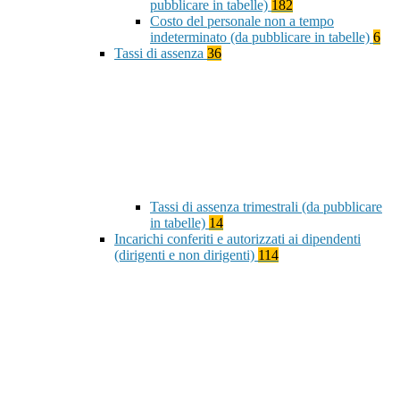
pubblicare in tabelle)
182
Costo del personale non a tempo
indeterminato (da pubblicare in tabelle)
6
Tassi di assenza
36
Tassi di assenza trimestrali (da pubblicare
in tabelle)
14
Incarichi conferiti e autorizzati ai dipendenti
(dirigenti e non dirigenti)
114