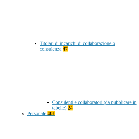
Titolari di incarichi di collaborazione o
consulenza
47
Consulenti e collaboratori (da pubblicare in
tabelle)
24
Personale
401