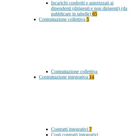
Incarichi conferiti e autorizzati ai
dipendenti (dirigenti e non dirigenti) (da
pubblicare in tabelle)
65
Contrattazione collettiva
5
Contrattazione collettiva
Contrattazione integrativa
14
Contratti integrativi
7
Costi contratti integrativi