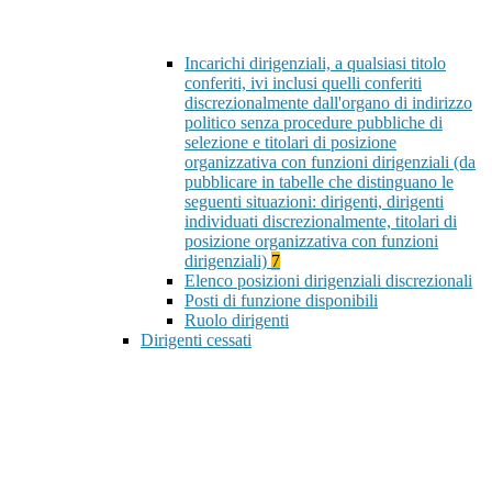
Incarichi dirigenziali, a qualsiasi titolo
conferiti, ivi inclusi quelli conferiti
discrezionalmente dall'organo di indirizzo
politico senza procedure pubbliche di
selezione e titolari di posizione
organizzativa con funzioni dirigenziali (da
pubblicare in tabelle che distinguano le
seguenti situazioni: dirigenti, dirigenti
individuati discrezionalmente, titolari di
posizione organizzativa con funzioni
dirigenziali)
7
Elenco posizioni dirigenziali discrezionali
Posti di funzione disponibili
Ruolo dirigenti
Dirigenti cessati