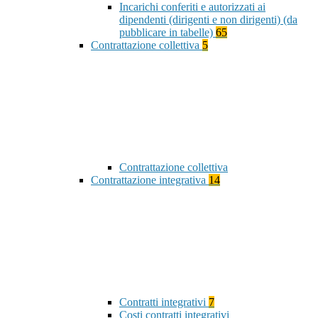
Incarichi conferiti e autorizzati ai
dipendenti (dirigenti e non dirigenti) (da
pubblicare in tabelle)
65
Contrattazione collettiva
5
Contrattazione collettiva
Contrattazione integrativa
14
Contratti integrativi
7
Costi contratti integrativi