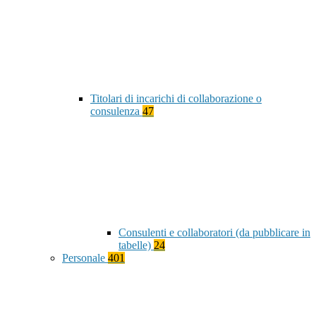
Titolari di incarichi di collaborazione o
consulenza
47
Consulenti e collaboratori (da pubblicare in
tabelle)
24
Personale
401