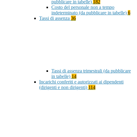
pubblicare in tabelle)
182
Costo del personale non a tempo
indeterminato (da pubblicare in tabelle)
6
Tassi di assenza
36
Tassi di assenza trimestrali (da pubblicare
in tabelle)
14
Incarichi conferiti e autorizzati ai dipendenti
(dirigenti e non dirigenti)
114