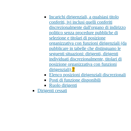
Incarichi dirigenziali, a qualsiasi titolo
conferiti, ivi inclusi quelli conferiti
discrezionalmente dall'organo di indirizzo
politico senza procedure pubbliche di
selezione e titolari di posizione
organizzativa con funzioni dirigenziali (da
pubblicare in tabelle che distinguano le
seguenti situazioni: dirigenti, dirigenti
individuati discrezionalmente, titolari di
posizione organizzativa con funzioni
dirigenziali)
7
Elenco posizioni dirigenziali discrezionali
Posti di funzione disponibili
Ruolo dirigenti
Dirigenti cessati