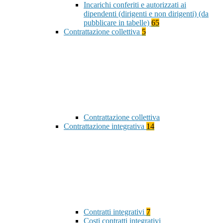
Incarichi conferiti e autorizzati ai
dipendenti (dirigenti e non dirigenti) (da
pubblicare in tabelle)
65
Contrattazione collettiva
5
Contrattazione collettiva
Contrattazione integrativa
14
Contratti integrativi
7
Costi contratti integrativi