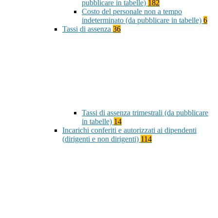
pubblicare in tabelle)
182
Costo del personale non a tempo
indeterminato (da pubblicare in tabelle)
6
Tassi di assenza
36
Tassi di assenza trimestrali (da pubblicare
in tabelle)
14
Incarichi conferiti e autorizzati ai dipendenti
(dirigenti e non dirigenti)
114