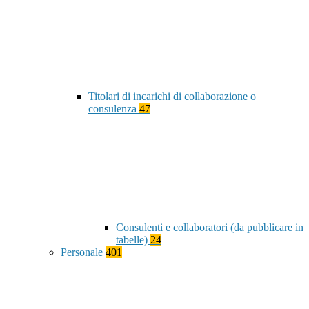
Titolari di incarichi di collaborazione o
consulenza
47
Consulenti e collaboratori (da pubblicare in
tabelle)
24
Personale
401