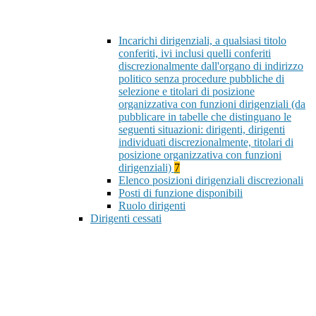
Incarichi dirigenziali, a qualsiasi titolo
conferiti, ivi inclusi quelli conferiti
discrezionalmente dall'organo di indirizzo
politico senza procedure pubbliche di
selezione e titolari di posizione
organizzativa con funzioni dirigenziali (da
pubblicare in tabelle che distinguano le
seguenti situazioni: dirigenti, dirigenti
individuati discrezionalmente, titolari di
posizione organizzativa con funzioni
dirigenziali)
7
Elenco posizioni dirigenziali discrezionali
Posti di funzione disponibili
Ruolo dirigenti
Dirigenti cessati