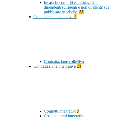
Incarichi conferiti e autorizzati ai
dipendenti (dirigenti e non dirigenti) (da
pubblicare in tabelle)
65
Contrattazione collettiva
5
Contrattazione collettiva
Contrattazione integrativa
14
Contratti integrativi
7
Costi contratti integrativi