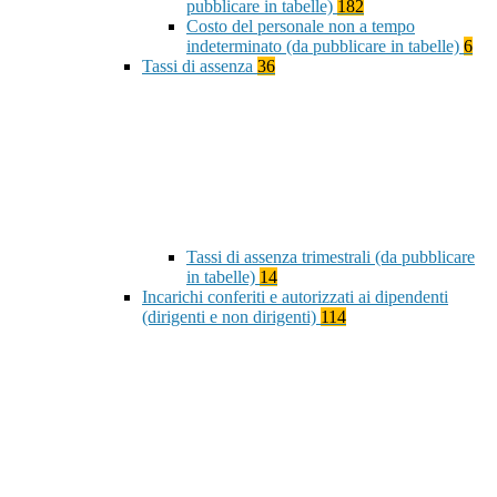
pubblicare in tabelle)
182
Costo del personale non a tempo
indeterminato (da pubblicare in tabelle)
6
Tassi di assenza
36
Tassi di assenza trimestrali (da pubblicare
in tabelle)
14
Incarichi conferiti e autorizzati ai dipendenti
(dirigenti e non dirigenti)
114