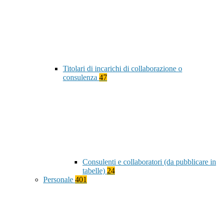
Titolari di incarichi di collaborazione o
consulenza
47
Consulenti e collaboratori (da pubblicare in
tabelle)
24
Personale
401