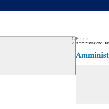
Home
>
Amministrazione Tra
Amministr