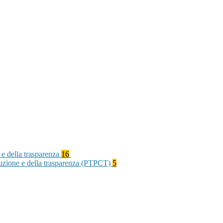
 e della trasparenza
16
rruzione e della trasparenza (PTPCT)
5