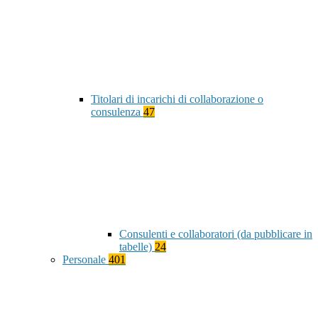
Titolari di incarichi di collaborazione o
consulenza
47
Consulenti e collaboratori (da pubblicare in
tabelle)
24
Personale
401