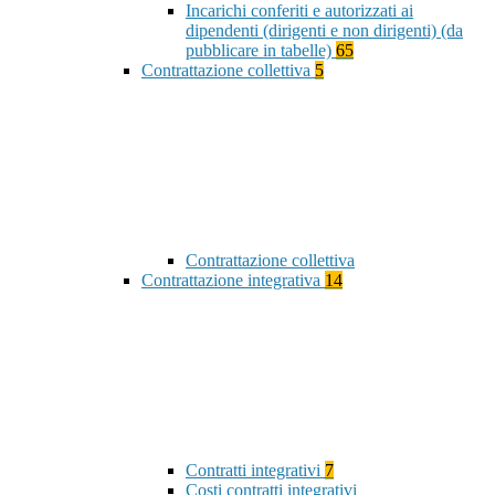
Incarichi conferiti e autorizzati ai
dipendenti (dirigenti e non dirigenti) (da
pubblicare in tabelle)
65
Contrattazione collettiva
5
Contrattazione collettiva
Contrattazione integrativa
14
Contratti integrativi
7
Costi contratti integrativi