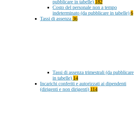
pubblicare in tabelle)
182
Costo del personale non a tempo
indeterminato (da pubblicare in tabelle)
6
Tassi di assenza
36
Tassi di assenza trimestrali (da pubblicare
in tabelle)
14
Incarichi conferiti e autorizzati ai dipendenti
(dirigenti e non dirigenti)
114