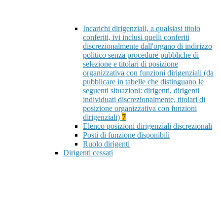
Incarichi dirigenziali, a qualsiasi titolo
conferiti, ivi inclusi quelli conferiti
discrezionalmente dall'organo di indirizzo
politico senza procedure pubbliche di
selezione e titolari di posizione
organizzativa con funzioni dirigenziali (da
pubblicare in tabelle che distinguano le
seguenti situazioni: dirigenti, dirigenti
individuati discrezionalmente, titolari di
posizione organizzativa con funzioni
dirigenziali)
7
Elenco posizioni dirigenziali discrezionali
Posti di funzione disponibili
Ruolo dirigenti
Dirigenti cessati