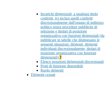
Incarichi dirigenziali, a qualsiasi titolo
conferiti, ivi inclusi quelli conferiti
discrezionalmente dall'organo di indirizzo
politico senza procedure pubbliche di
selezione e titolari di posizione
organizzativa con funzioni dirigenziali (da
pubblicare in tabelle che distinguano le
seguenti situazioni: dirigenti, dirigenti
individuati discrezionalmente, titolari di
posizione organizzativa con funzioni
dirigenziali)
7
Elenco posizioni dirigenziali discrezionali
Posti di funzione disponibili
Ruolo dirigenti
Dirigenti cessati