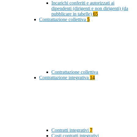
Incarichi conferiti e autorizzati ai
dipendenti (dirigenti e non dirigenti) (da
pubblicare in tabelle)
65
Contrattazione collettiva
5
Contrattazione collettiva
Contrattazione integrativa
14
Contratti integrativi
7
Costi contratti integrativi