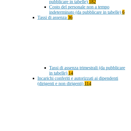
pubblicare in tabelle)
182
Costo del personale non a tempo
indeterminato (da pubblicare in tabelle)
6
Tassi di assenza
36
Tassi di assenza trimestrali (da pubblicare
in tabelle)
14
Incarichi conferiti e autorizzati ai dipendenti
(dirigenti e non dirigenti)
114