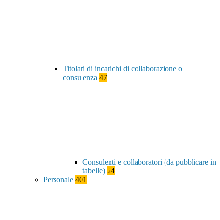
Titolari di incarichi di collaborazione o
consulenza
47
Consulenti e collaboratori (da pubblicare in
tabelle)
24
Personale
401