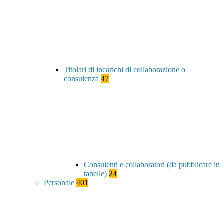
Titolari di incarichi di collaborazione o
consulenza
47
Consulenti e collaboratori (da pubblicare in
tabelle)
24
Personale
401