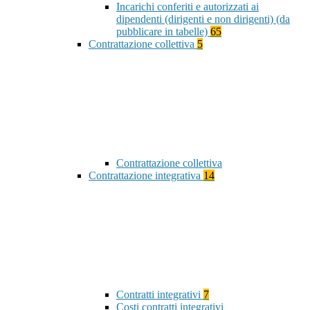
Incarichi conferiti e autorizzati ai
dipendenti (dirigenti e non dirigenti) (da
pubblicare in tabelle)
65
Contrattazione collettiva
5
Contrattazione collettiva
Contrattazione integrativa
14
Contratti integrativi
7
Costi contratti integrativi