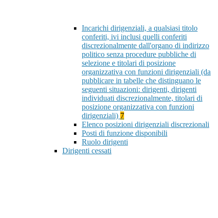
Incarichi dirigenziali, a qualsiasi titolo
conferiti, ivi inclusi quelli conferiti
discrezionalmente dall'organo di indirizzo
politico senza procedure pubbliche di
selezione e titolari di posizione
organizzativa con funzioni dirigenziali (da
pubblicare in tabelle che distinguano le
seguenti situazioni: dirigenti, dirigenti
individuati discrezionalmente, titolari di
posizione organizzativa con funzioni
dirigenziali)
7
Elenco posizioni dirigenziali discrezionali
Posti di funzione disponibili
Ruolo dirigenti
Dirigenti cessati