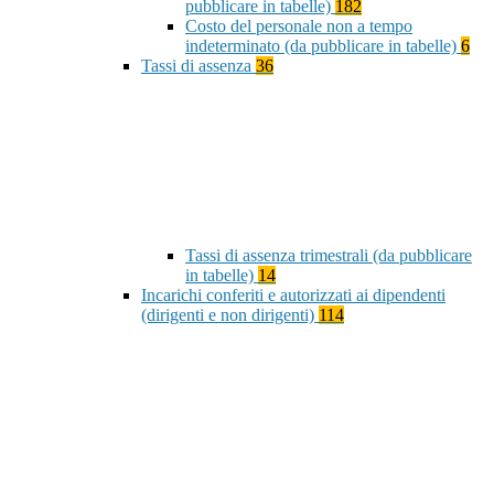
pubblicare in tabelle)
182
Costo del personale non a tempo
indeterminato (da pubblicare in tabelle)
6
Tassi di assenza
36
Tassi di assenza trimestrali (da pubblicare
in tabelle)
14
Incarichi conferiti e autorizzati ai dipendenti
(dirigenti e non dirigenti)
114