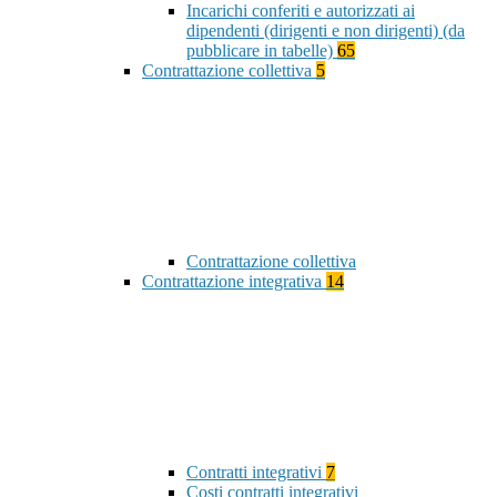
Incarichi conferiti e autorizzati ai
dipendenti (dirigenti e non dirigenti) (da
pubblicare in tabelle)
65
Contrattazione collettiva
5
Contrattazione collettiva
Contrattazione integrativa
14
Contratti integrativi
7
Costi contratti integrativi