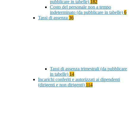
pubblicare in tabelle)
182
Costo del personale non a tempo
indeterminato (da pubblicare in tabelle)
6
Tassi di assenza
36
Tassi di assenza trimestrali (da pubblicare
in tabelle)
14
Incarichi conferiti e autorizzati ai dipendenti
(dirigenti e non dirigenti)
114