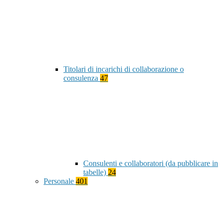
Titolari di incarichi di collaborazione o
consulenza
47
Consulenti e collaboratori (da pubblicare in
tabelle)
24
Personale
401