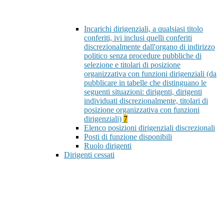
Incarichi dirigenziali, a qualsiasi titolo
conferiti, ivi inclusi quelli conferiti
discrezionalmente dall'organo di indirizzo
politico senza procedure pubbliche di
selezione e titolari di posizione
organizzativa con funzioni dirigenziali (da
pubblicare in tabelle che distinguano le
seguenti situazioni: dirigenti, dirigenti
individuati discrezionalmente, titolari di
posizione organizzativa con funzioni
dirigenziali)
7
Elenco posizioni dirigenziali discrezionali
Posti di funzione disponibili
Ruolo dirigenti
Dirigenti cessati