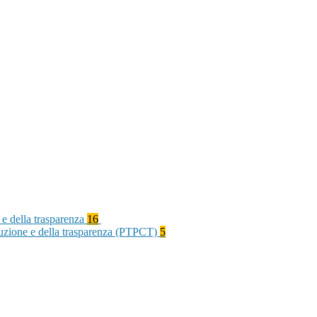
 e della trasparenza
16
rruzione e della trasparenza (PTPCT)
5