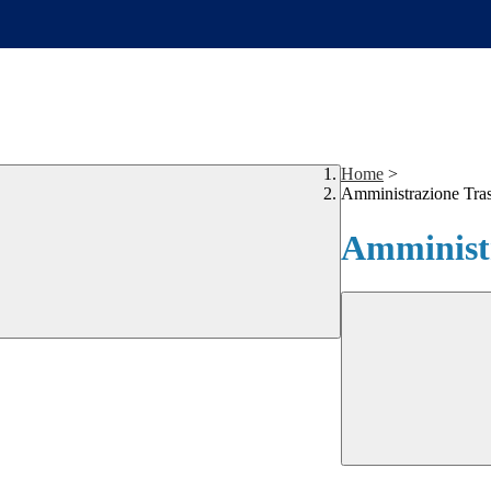
Home
>
Amministrazione Tra
Amministr