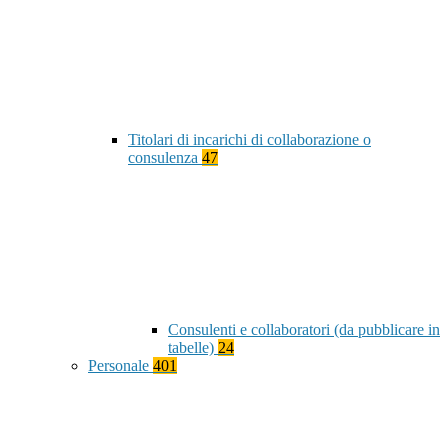
Titolari di incarichi di collaborazione o
consulenza
47
Consulenti e collaboratori (da pubblicare in
tabelle)
24
Personale
401