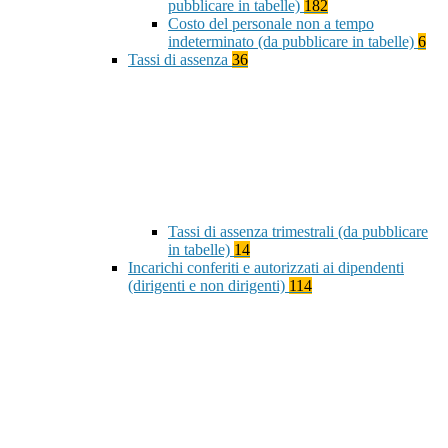
pubblicare in tabelle)
182
Costo del personale non a tempo
indeterminato (da pubblicare in tabelle)
6
Tassi di assenza
36
Tassi di assenza trimestrali (da pubblicare
in tabelle)
14
Incarichi conferiti e autorizzati ai dipendenti
(dirigenti e non dirigenti)
114