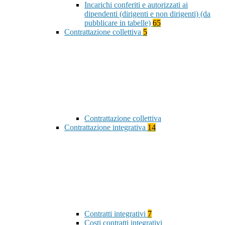
Incarichi conferiti e autorizzati ai
dipendenti (dirigenti e non dirigenti) (da
pubblicare in tabelle)
65
Contrattazione collettiva
5
Contrattazione collettiva
Contrattazione integrativa
14
Contratti integrativi
7
Costi contratti integrativi