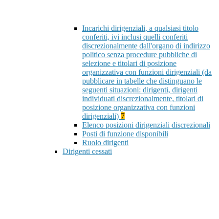
Incarichi dirigenziali, a qualsiasi titolo
conferiti, ivi inclusi quelli conferiti
discrezionalmente dall'organo di indirizzo
politico senza procedure pubbliche di
selezione e titolari di posizione
organizzativa con funzioni dirigenziali (da
pubblicare in tabelle che distinguano le
seguenti situazioni: dirigenti, dirigenti
individuati discrezionalmente, titolari di
posizione organizzativa con funzioni
dirigenziali)
7
Elenco posizioni dirigenziali discrezionali
Posti di funzione disponibili
Ruolo dirigenti
Dirigenti cessati