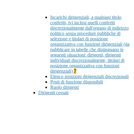
Incarichi dirigenziali, a qualsiasi titolo
conferiti, ivi inclusi quelli conferiti
discrezionalmente dall'organo di indirizzo
politico senza procedure pubbliche di
selezione e titolari di posizione
organizzativa con funzioni dirigenziali (da
pubblicare in tabelle che distinguano le
seguenti situazioni: dirigenti, dirigenti
individuati discrezionalmente, titolari di
posizione organizzativa con funzioni
dirigenziali)
7
Elenco posizioni dirigenziali discrezionali
Posti di funzione disponibili
Ruolo dirigenti
Dirigenti cessati