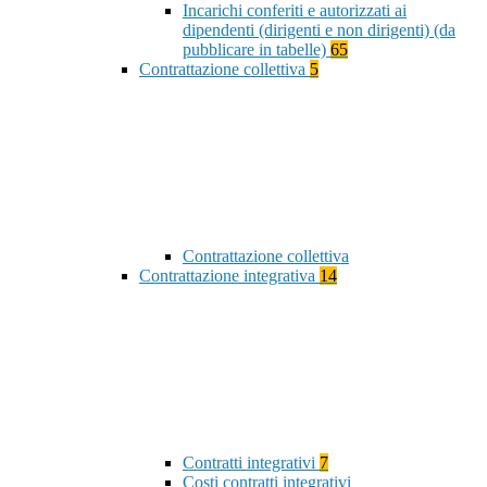
Incarichi conferiti e autorizzati ai
dipendenti (dirigenti e non dirigenti) (da
pubblicare in tabelle)
65
Contrattazione collettiva
5
Contrattazione collettiva
Contrattazione integrativa
14
Contratti integrativi
7
Costi contratti integrativi