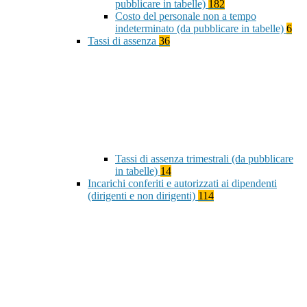
pubblicare in tabelle)
182
Costo del personale non a tempo
indeterminato (da pubblicare in tabelle)
6
Tassi di assenza
36
Tassi di assenza trimestrali (da pubblicare
in tabelle)
14
Incarichi conferiti e autorizzati ai dipendenti
(dirigenti e non dirigenti)
114