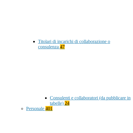
Titolari di incarichi di collaborazione o
consulenza
47
Consulenti e collaboratori (da pubblicare in
tabelle)
24
Personale
401