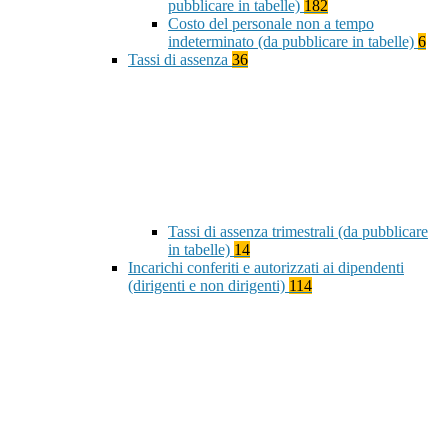
pubblicare in tabelle)
182
Costo del personale non a tempo
indeterminato (da pubblicare in tabelle)
6
Tassi di assenza
36
Tassi di assenza trimestrali (da pubblicare
in tabelle)
14
Incarichi conferiti e autorizzati ai dipendenti
(dirigenti e non dirigenti)
114