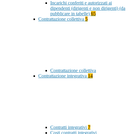
Incarichi conferiti e autorizzati ai
dipendenti (dirigenti e non dirigenti) (da
pubblicare in tabelle)
65
Contrattazione collettiva
5
Contrattazione collettiva
Contrattazione integrativa
14
Contratti integrativi
7
Costi contratti integrativi