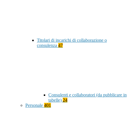
Titolari di incarichi di collaborazione o
consulenza
47
Consulenti e collaboratori (da pubblicare in
tabelle)
24
Personale
401