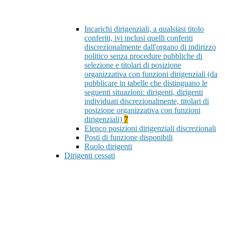
Incarichi dirigenziali, a qualsiasi titolo
conferiti, ivi inclusi quelli conferiti
discrezionalmente dall'organo di indirizzo
politico senza procedure pubbliche di
selezione e titolari di posizione
organizzativa con funzioni dirigenziali (da
pubblicare in tabelle che distinguano le
seguenti situazioni: dirigenti, dirigenti
individuati discrezionalmente, titolari di
posizione organizzativa con funzioni
dirigenziali)
7
Elenco posizioni dirigenziali discrezionali
Posti di funzione disponibili
Ruolo dirigenti
Dirigenti cessati