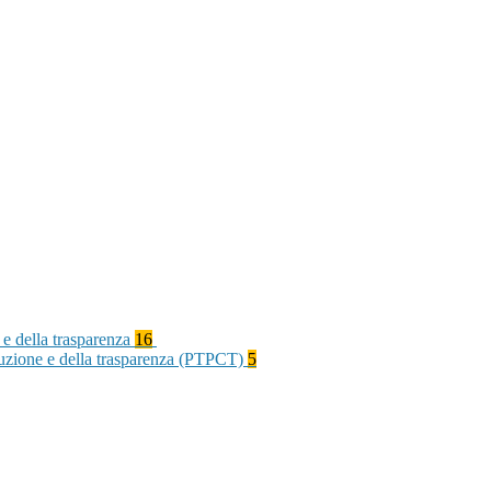
 e della trasparenza
16
rruzione e della trasparenza (PTPCT)
5