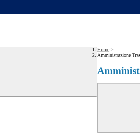
Home
>
Amministrazione Tra
Amministr