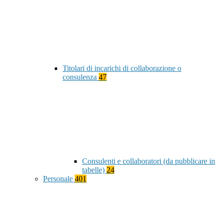
Titolari di incarichi di collaborazione o
consulenza
47
Consulenti e collaboratori (da pubblicare in
tabelle)
24
Personale
401