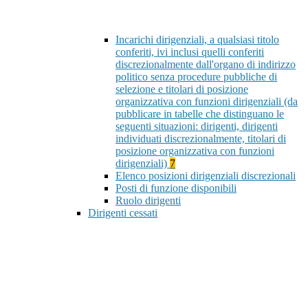
Incarichi dirigenziali, a qualsiasi titolo
conferiti, ivi inclusi quelli conferiti
discrezionalmente dall'organo di indirizzo
politico senza procedure pubbliche di
selezione e titolari di posizione
organizzativa con funzioni dirigenziali (da
pubblicare in tabelle che distinguano le
seguenti situazioni: dirigenti, dirigenti
individuati discrezionalmente, titolari di
posizione organizzativa con funzioni
dirigenziali)
7
Elenco posizioni dirigenziali discrezionali
Posti di funzione disponibili
Ruolo dirigenti
Dirigenti cessati