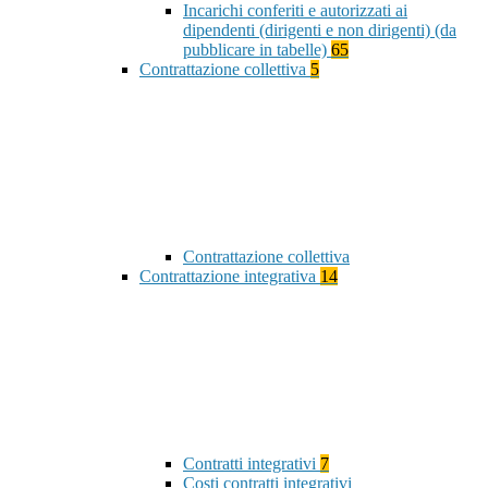
Incarichi conferiti e autorizzati ai
dipendenti (dirigenti e non dirigenti) (da
pubblicare in tabelle)
65
Contrattazione collettiva
5
Contrattazione collettiva
Contrattazione integrativa
14
Contratti integrativi
7
Costi contratti integrativi