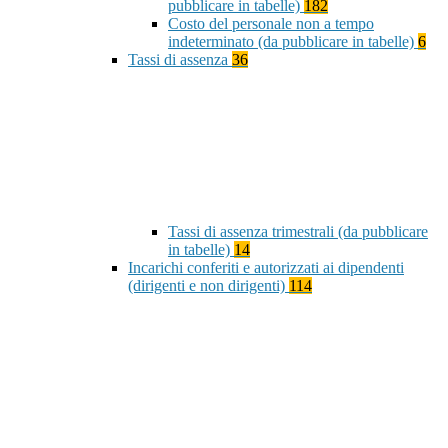
pubblicare in tabelle)
182
Costo del personale non a tempo
indeterminato (da pubblicare in tabelle)
6
Tassi di assenza
36
Tassi di assenza trimestrali (da pubblicare
in tabelle)
14
Incarichi conferiti e autorizzati ai dipendenti
(dirigenti e non dirigenti)
114