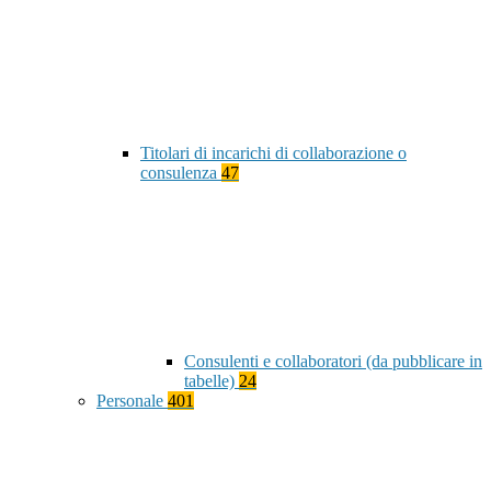
Titolari di incarichi di collaborazione o
consulenza
47
Consulenti e collaboratori (da pubblicare in
tabelle)
24
Personale
401