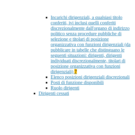
Incarichi dirigenziali, a qualsiasi titolo
conferiti, ivi inclusi quelli conferiti
discrezionalmente dall'organo di indirizzo
politico senza procedure pubbliche di
selezione e titolari di posizione
organizzativa con funzioni dirigenziali (da
pubblicare in tabelle che distinguano le
seguenti situazioni: dirigenti, dirigenti
individuati discrezionalmente, titolari di
posizione organizzativa con funzioni
dirigenziali)
7
Elenco posizioni dirigenziali discrezionali
Posti di funzione disponibili
Ruolo dirigenti
Dirigenti cessati