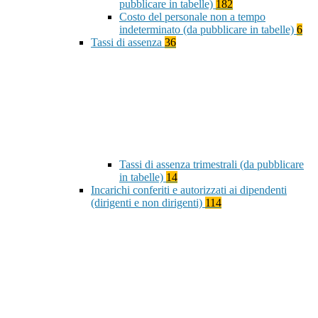
pubblicare in tabelle)
182
Costo del personale non a tempo
indeterminato (da pubblicare in tabelle)
6
Tassi di assenza
36
Tassi di assenza trimestrali (da pubblicare
in tabelle)
14
Incarichi conferiti e autorizzati ai dipendenti
(dirigenti e non dirigenti)
114