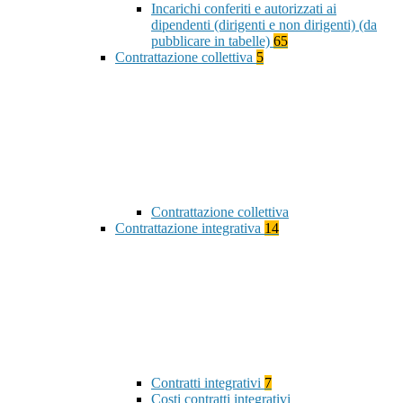
Incarichi conferiti e autorizzati ai
dipendenti (dirigenti e non dirigenti) (da
pubblicare in tabelle)
65
Contrattazione collettiva
5
Contrattazione collettiva
Contrattazione integrativa
14
Contratti integrativi
7
Costi contratti integrativi