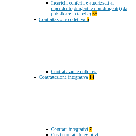
Incarichi conferiti e autorizzati ai
dipendenti (dirigenti e non dirigenti) (da
pubblicare in tabelle)
65
Contrattazione collettiva
5
Contrattazione collettiva
Contrattazione integrativa
14
Contratti integrativi
7
Costi contratti integrativi