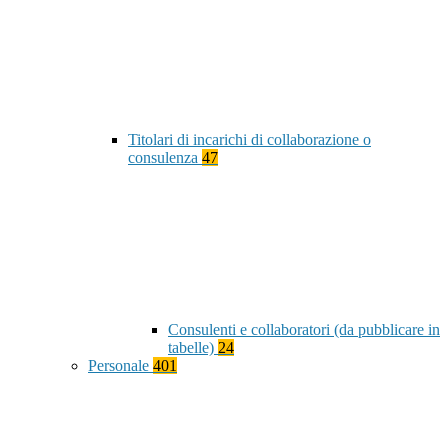
Titolari di incarichi di collaborazione o
consulenza
47
Consulenti e collaboratori (da pubblicare in
tabelle)
24
Personale
401