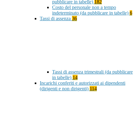
pubblicare in tabelle)
182
Costo del personale non a tempo
indeterminato (da pubblicare in tabelle)
6
Tassi di assenza
36
Tassi di assenza trimestrali (da pubblicare
in tabelle)
14
Incarichi conferiti e autorizzati ai dipendenti
(dirigenti e non dirigenti)
114