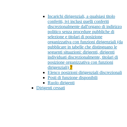
Incarichi dirigenziali, a qualsiasi titolo
conferiti, ivi inclusi quelli conferiti
discrezionalmente dall'organo di indirizzo
politico senza procedure pubbliche di
selezione e titolari di posizione
organizzativa con funzioni dirigenziali (da
pubblicare in tabelle che distinguano le
seguenti situazioni: dirigenti, dirigenti
individuati discrezionalmente, titolari di
posizione organizzativa con funzioni
dirigenziali)
7
Elenco posizioni dirigenziali discrezionali
Posti di funzione disponibili
Ruolo dirigenti
Dirigenti cessati