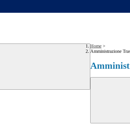
Home
>
Amministrazione Tra
Amministr