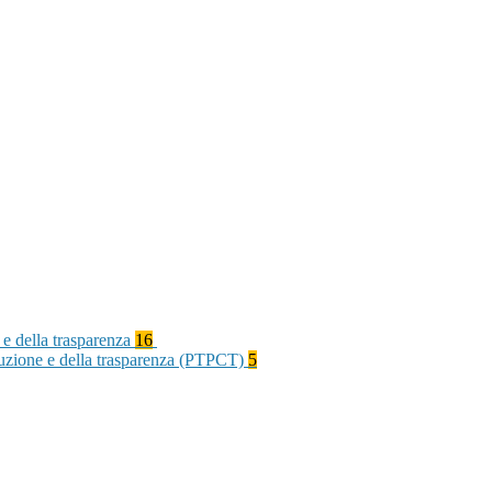
 e della trasparenza
16
rruzione e della trasparenza (PTPCT)
5