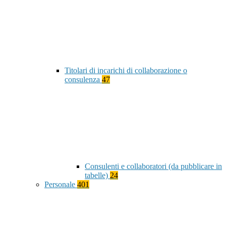
Titolari di incarichi di collaborazione o
consulenza
47
Consulenti e collaboratori (da pubblicare in
tabelle)
24
Personale
401