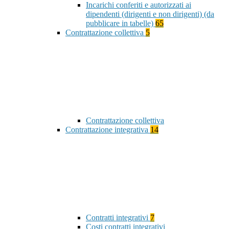
Incarichi conferiti e autorizzati ai
dipendenti (dirigenti e non dirigenti) (da
pubblicare in tabelle)
65
Contrattazione collettiva
5
Contrattazione collettiva
Contrattazione integrativa
14
Contratti integrativi
7
Costi contratti integrativi