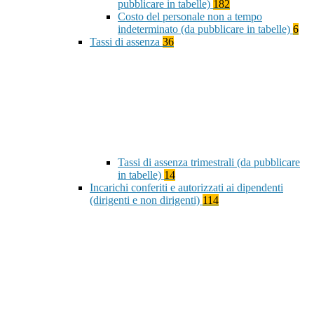
pubblicare in tabelle)
182
Costo del personale non a tempo
indeterminato (da pubblicare in tabelle)
6
Tassi di assenza
36
Tassi di assenza trimestrali (da pubblicare
in tabelle)
14
Incarichi conferiti e autorizzati ai dipendenti
(dirigenti e non dirigenti)
114