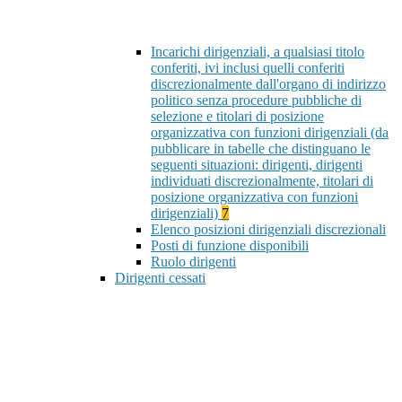
Incarichi dirigenziali, a qualsiasi titolo
conferiti, ivi inclusi quelli conferiti
discrezionalmente dall'organo di indirizzo
politico senza procedure pubbliche di
selezione e titolari di posizione
organizzativa con funzioni dirigenziali (da
pubblicare in tabelle che distinguano le
seguenti situazioni: dirigenti, dirigenti
individuati discrezionalmente, titolari di
posizione organizzativa con funzioni
dirigenziali)
7
Elenco posizioni dirigenziali discrezionali
Posti di funzione disponibili
Ruolo dirigenti
Dirigenti cessati