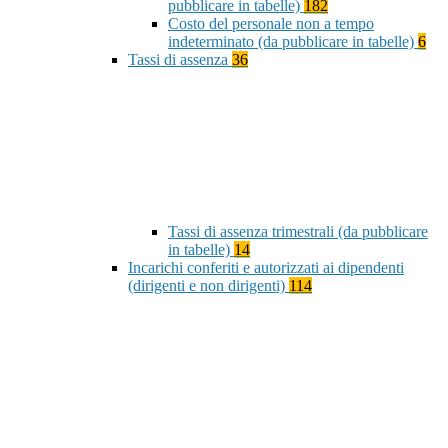
pubblicare in tabelle)
182
Costo del personale non a tempo
indeterminato (da pubblicare in tabelle)
6
Tassi di assenza
36
Tassi di assenza trimestrali (da pubblicare
in tabelle)
14
Incarichi conferiti e autorizzati ai dipendenti
(dirigenti e non dirigenti)
114