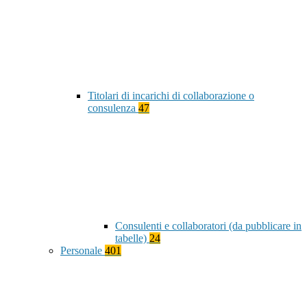
Titolari di incarichi di collaborazione o
consulenza
47
Consulenti e collaboratori (da pubblicare in
tabelle)
24
Personale
401