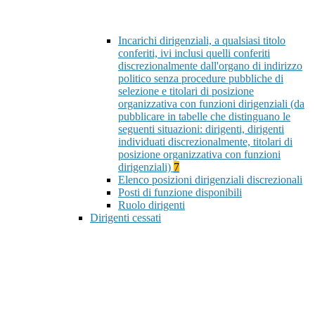
Incarichi dirigenziali, a qualsiasi titolo
conferiti, ivi inclusi quelli conferiti
discrezionalmente dall'organo di indirizzo
politico senza procedure pubbliche di
selezione e titolari di posizione
organizzativa con funzioni dirigenziali (da
pubblicare in tabelle che distinguano le
seguenti situazioni: dirigenti, dirigenti
individuati discrezionalmente, titolari di
posizione organizzativa con funzioni
dirigenziali)
7
Elenco posizioni dirigenziali discrezionali
Posti di funzione disponibili
Ruolo dirigenti
Dirigenti cessati