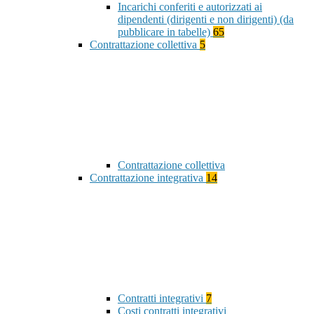
Incarichi conferiti e autorizzati ai
dipendenti (dirigenti e non dirigenti) (da
pubblicare in tabelle)
65
Contrattazione collettiva
5
Contrattazione collettiva
Contrattazione integrativa
14
Contratti integrativi
7
Costi contratti integrativi