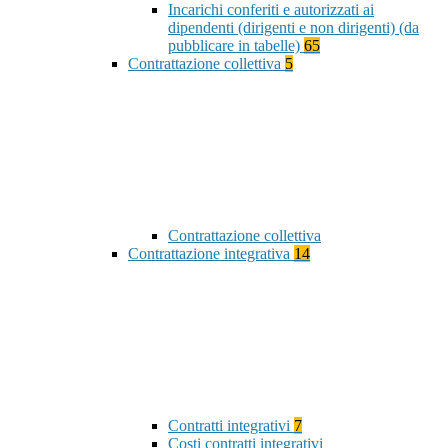
Incarichi conferiti e autorizzati ai
dipendenti (dirigenti e non dirigenti) (da
pubblicare in tabelle)
65
Contrattazione collettiva
5
Contrattazione collettiva
Contrattazione integrativa
14
Contratti integrativi
7
Costi contratti integrativi