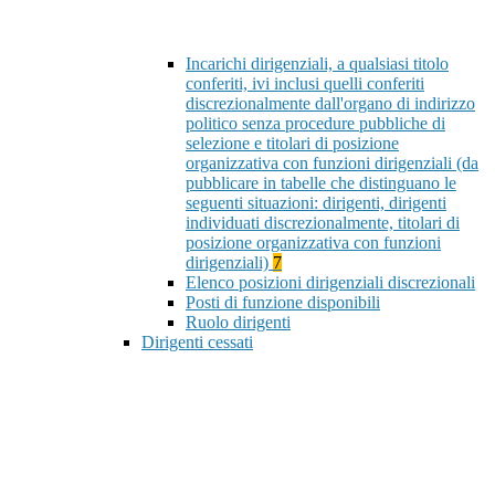
Incarichi dirigenziali, a qualsiasi titolo
conferiti, ivi inclusi quelli conferiti
discrezionalmente dall'organo di indirizzo
politico senza procedure pubbliche di
selezione e titolari di posizione
organizzativa con funzioni dirigenziali (da
pubblicare in tabelle che distinguano le
seguenti situazioni: dirigenti, dirigenti
individuati discrezionalmente, titolari di
posizione organizzativa con funzioni
dirigenziali)
7
Elenco posizioni dirigenziali discrezionali
Posti di funzione disponibili
Ruolo dirigenti
Dirigenti cessati