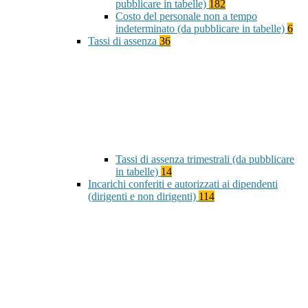
pubblicare in tabelle)
182
Costo del personale non a tempo
indeterminato (da pubblicare in tabelle)
6
Tassi di assenza
36
Tassi di assenza trimestrali (da pubblicare
in tabelle)
14
Incarichi conferiti e autorizzati ai dipendenti
(dirigenti e non dirigenti)
114