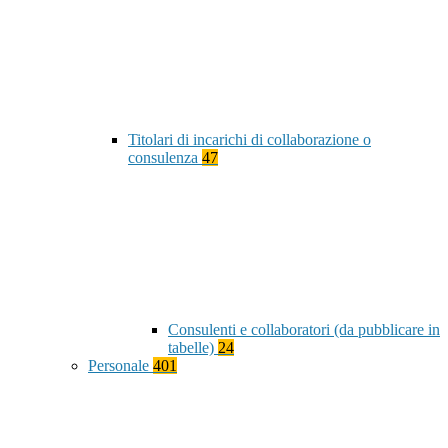
Titolari di incarichi di collaborazione o
consulenza
47
Consulenti e collaboratori (da pubblicare in
tabelle)
24
Personale
401