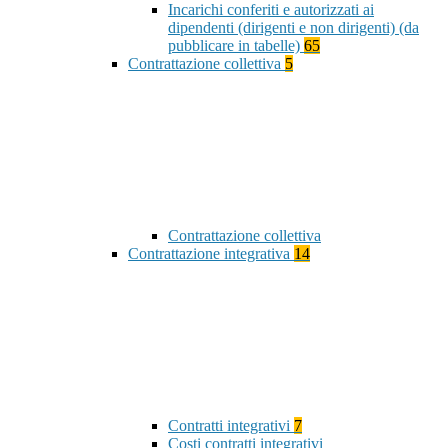
Incarichi conferiti e autorizzati ai
dipendenti (dirigenti e non dirigenti) (da
pubblicare in tabelle)
65
Contrattazione collettiva
5
Contrattazione collettiva
Contrattazione integrativa
14
Contratti integrativi
7
Costi contratti integrativi