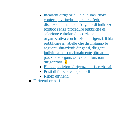
Incarichi dirigenziali, a qualsiasi titolo
conferiti, ivi inclusi quelli conferiti
discrezionalmente dall'organo di indirizzo
politico senza procedure pubbliche di
selezione e titolari di posizione
organizzativa con funzioni dirigenziali (da
pubblicare in tabelle che distinguano le
seguenti situazioni: dirigenti, dirigenti
individuati discrezionalmente, titolari di
posizione organizzativa con funzioni
dirigenziali)
7
Elenco posizioni dirigenziali discrezionali
Posti di funzione disponibili
Ruolo dirigenti
Dirigenti cessati