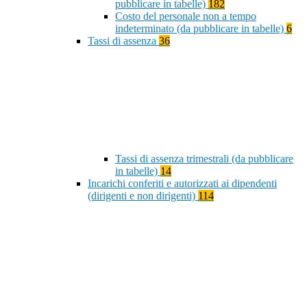
pubblicare in tabelle)
182
Costo del personale non a tempo
indeterminato (da pubblicare in tabelle)
6
Tassi di assenza
36
Tassi di assenza trimestrali (da pubblicare
in tabelle)
14
Incarichi conferiti e autorizzati ai dipendenti
(dirigenti e non dirigenti)
114