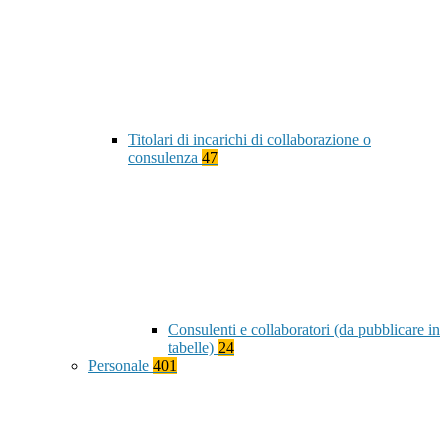
Titolari di incarichi di collaborazione o
consulenza
47
Consulenti e collaboratori (da pubblicare in
tabelle)
24
Personale
401