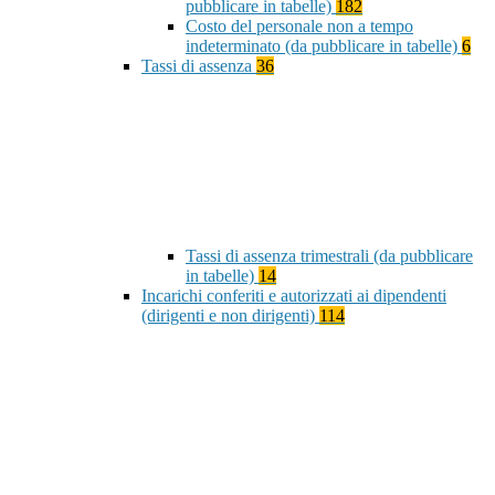
pubblicare in tabelle)
182
Costo del personale non a tempo
indeterminato (da pubblicare in tabelle)
6
Tassi di assenza
36
Tassi di assenza trimestrali (da pubblicare
in tabelle)
14
Incarichi conferiti e autorizzati ai dipendenti
(dirigenti e non dirigenti)
114