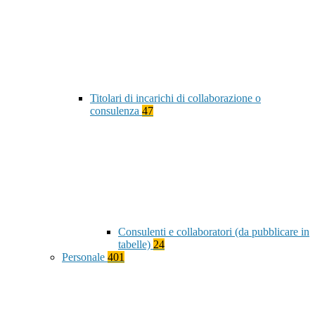
Titolari di incarichi di collaborazione o
consulenza
47
Consulenti e collaboratori (da pubblicare in
tabelle)
24
Personale
401