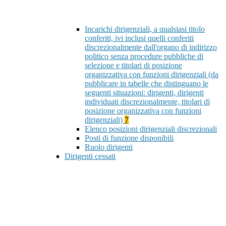
Incarichi dirigenziali, a qualsiasi titolo
conferiti, ivi inclusi quelli conferiti
discrezionalmente dall'organo di indirizzo
politico senza procedure pubbliche di
selezione e titolari di posizione
organizzativa con funzioni dirigenziali (da
pubblicare in tabelle che distinguano le
seguenti situazioni: dirigenti, dirigenti
individuati discrezionalmente, titolari di
posizione organizzativa con funzioni
dirigenziali)
7
Elenco posizioni dirigenziali discrezionali
Posti di funzione disponibili
Ruolo dirigenti
Dirigenti cessati