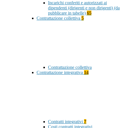
Incarichi conferiti e autorizzati ai
dipendenti (dirigenti e non dirigenti) (da
pubblicare in tabelle)
65
Contrattazione collettiva
5
Contrattazione collettiva
Contrattazione integrativa
14
Contratti integrativi
7
Costi contratti integrativi