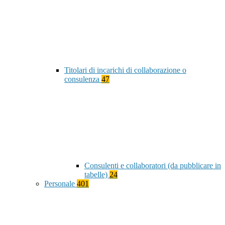
Titolari di incarichi di collaborazione o
consulenza
47
Consulenti e collaboratori (da pubblicare in
tabelle)
24
Personale
401