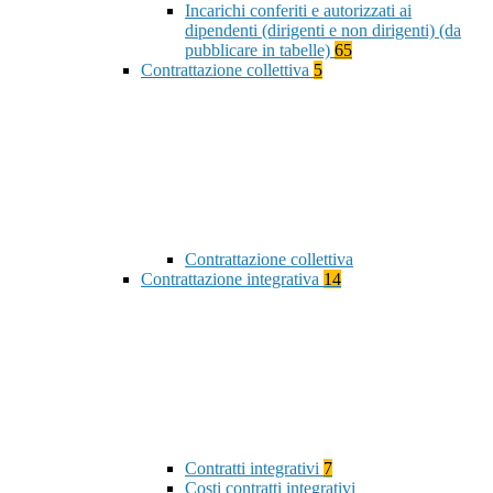
Incarichi conferiti e autorizzati ai
dipendenti (dirigenti e non dirigenti) (da
pubblicare in tabelle)
65
Contrattazione collettiva
5
Contrattazione collettiva
Contrattazione integrativa
14
Contratti integrativi
7
Costi contratti integrativi