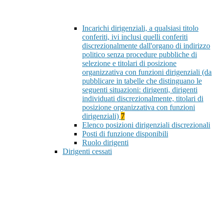
Incarichi dirigenziali, a qualsiasi titolo
conferiti, ivi inclusi quelli conferiti
discrezionalmente dall'organo di indirizzo
politico senza procedure pubbliche di
selezione e titolari di posizione
organizzativa con funzioni dirigenziali (da
pubblicare in tabelle che distinguano le
seguenti situazioni: dirigenti, dirigenti
individuati discrezionalmente, titolari di
posizione organizzativa con funzioni
dirigenziali)
7
Elenco posizioni dirigenziali discrezionali
Posti di funzione disponibili
Ruolo dirigenti
Dirigenti cessati