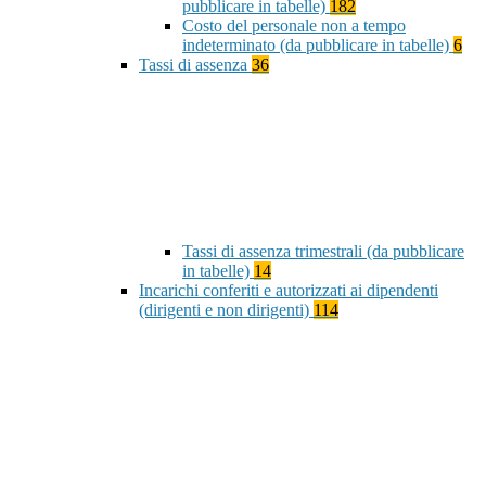
pubblicare in tabelle)
182
Costo del personale non a tempo
indeterminato (da pubblicare in tabelle)
6
Tassi di assenza
36
Tassi di assenza trimestrali (da pubblicare
in tabelle)
14
Incarichi conferiti e autorizzati ai dipendenti
(dirigenti e non dirigenti)
114