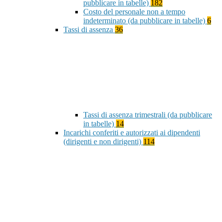
pubblicare in tabelle)
182
Costo del personale non a tempo
indeterminato (da pubblicare in tabelle)
6
Tassi di assenza
36
Tassi di assenza trimestrali (da pubblicare
in tabelle)
14
Incarichi conferiti e autorizzati ai dipendenti
(dirigenti e non dirigenti)
114