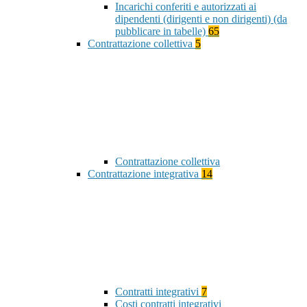
Incarichi conferiti e autorizzati ai
dipendenti (dirigenti e non dirigenti) (da
pubblicare in tabelle)
65
Contrattazione collettiva
5
Contrattazione collettiva
Contrattazione integrativa
14
Contratti integrativi
7
Costi contratti integrativi