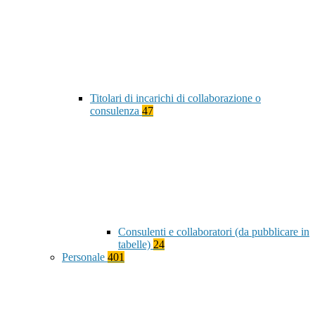
Titolari di incarichi di collaborazione o
consulenza
47
Consulenti e collaboratori (da pubblicare in
tabelle)
24
Personale
401