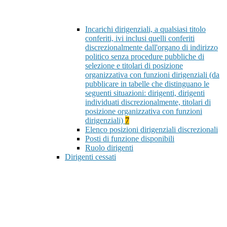
Incarichi dirigenziali, a qualsiasi titolo
conferiti, ivi inclusi quelli conferiti
discrezionalmente dall'organo di indirizzo
politico senza procedure pubbliche di
selezione e titolari di posizione
organizzativa con funzioni dirigenziali (da
pubblicare in tabelle che distinguano le
seguenti situazioni: dirigenti, dirigenti
individuati discrezionalmente, titolari di
posizione organizzativa con funzioni
dirigenziali)
7
Elenco posizioni dirigenziali discrezionali
Posti di funzione disponibili
Ruolo dirigenti
Dirigenti cessati