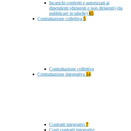
Incarichi conferiti e autorizzati ai
dipendenti (dirigenti e non dirigenti) (da
pubblicare in tabelle)
65
Contrattazione collettiva
5
Contrattazione collettiva
Contrattazione integrativa
14
Contratti integrativi
7
Costi contratti integrativi