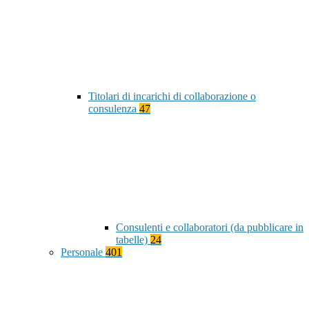
Titolari di incarichi di collaborazione o
consulenza
47
Consulenti e collaboratori (da pubblicare in
tabelle)
24
Personale
401