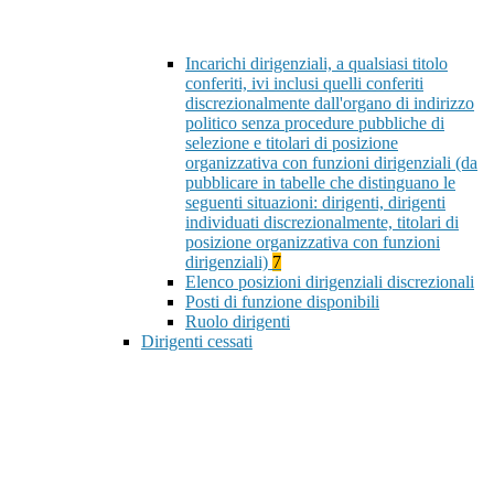
Incarichi dirigenziali, a qualsiasi titolo
conferiti, ivi inclusi quelli conferiti
discrezionalmente dall'organo di indirizzo
politico senza procedure pubbliche di
selezione e titolari di posizione
organizzativa con funzioni dirigenziali (da
pubblicare in tabelle che distinguano le
seguenti situazioni: dirigenti, dirigenti
individuati discrezionalmente, titolari di
posizione organizzativa con funzioni
dirigenziali)
7
Elenco posizioni dirigenziali discrezionali
Posti di funzione disponibili
Ruolo dirigenti
Dirigenti cessati