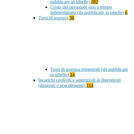
pubblicare in tabelle)
182
Costo del personale non a tempo
indeterminato (da pubblicare in tabelle)
6
Tassi di assenza
36
Tassi di assenza trimestrali (da pubblicare
in tabelle)
14
Incarichi conferiti e autorizzati ai dipendenti
(dirigenti e non dirigenti)
114