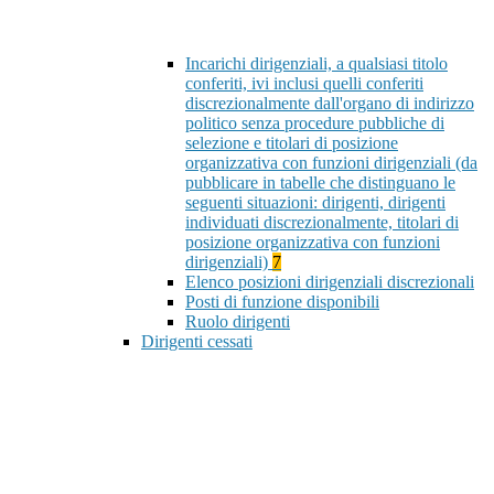
Incarichi dirigenziali, a qualsiasi titolo
conferiti, ivi inclusi quelli conferiti
discrezionalmente dall'organo di indirizzo
politico senza procedure pubbliche di
selezione e titolari di posizione
organizzativa con funzioni dirigenziali (da
pubblicare in tabelle che distinguano le
seguenti situazioni: dirigenti, dirigenti
individuati discrezionalmente, titolari di
posizione organizzativa con funzioni
dirigenziali)
7
Elenco posizioni dirigenziali discrezionali
Posti di funzione disponibili
Ruolo dirigenti
Dirigenti cessati