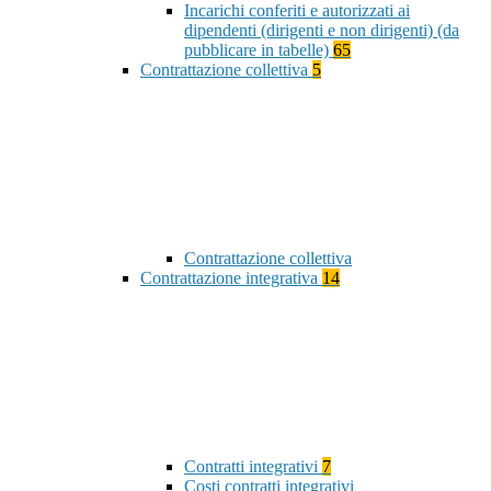
Incarichi conferiti e autorizzati ai
dipendenti (dirigenti e non dirigenti) (da
pubblicare in tabelle)
65
Contrattazione collettiva
5
Contrattazione collettiva
Contrattazione integrativa
14
Contratti integrativi
7
Costi contratti integrativi