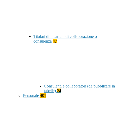
Titolari di incarichi di collaborazione o
consulenza
47
Consulenti e collaboratori (da pubblicare in
tabelle)
24
Personale
401