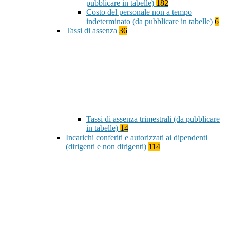
pubblicare in tabelle)
182
Costo del personale non a tempo
indeterminato (da pubblicare in tabelle)
6
Tassi di assenza
36
Tassi di assenza trimestrali (da pubblicare
in tabelle)
14
Incarichi conferiti e autorizzati ai dipendenti
(dirigenti e non dirigenti)
114