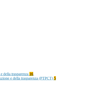
 e della trasparenza
16
rruzione e della trasparenza (PTPCT)
5