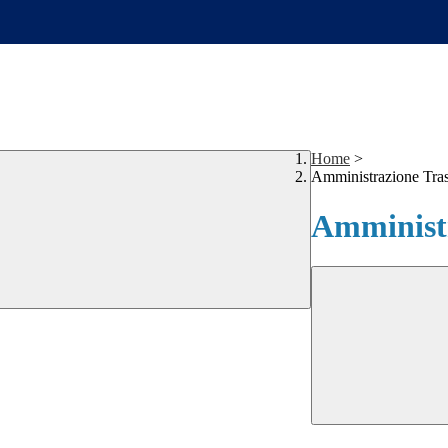
Home
>
Amministrazione Tra
Amministr