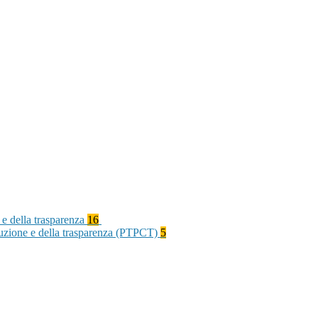
 e della trasparenza
16
rruzione e della trasparenza (PTPCT)
5