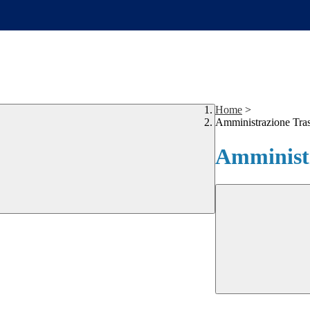
Home
>
Amministrazione Tra
Amministr