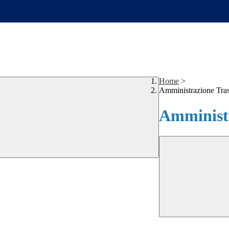
Home
>
Amministrazione Tra
Amministr