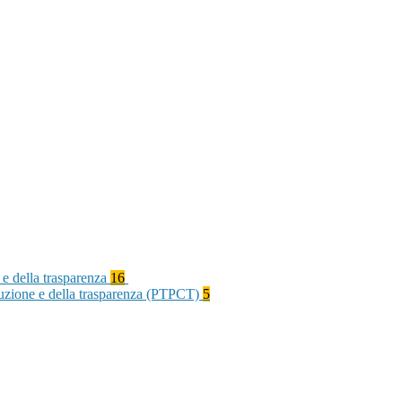
 e della trasparenza
16
rruzione e della trasparenza (PTPCT)
5