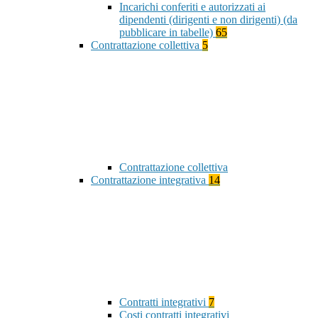
Incarichi conferiti e autorizzati ai
dipendenti (dirigenti e non dirigenti) (da
pubblicare in tabelle)
65
Contrattazione collettiva
5
Contrattazione collettiva
Contrattazione integrativa
14
Contratti integrativi
7
Costi contratti integrativi