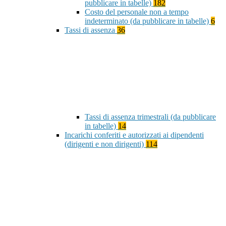
pubblicare in tabelle)
182
Costo del personale non a tempo
indeterminato (da pubblicare in tabelle)
6
Tassi di assenza
36
Tassi di assenza trimestrali (da pubblicare
in tabelle)
14
Incarichi conferiti e autorizzati ai dipendenti
(dirigenti e non dirigenti)
114