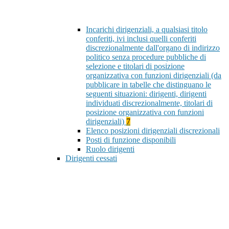
Incarichi dirigenziali, a qualsiasi titolo
conferiti, ivi inclusi quelli conferiti
discrezionalmente dall'organo di indirizzo
politico senza procedure pubbliche di
selezione e titolari di posizione
organizzativa con funzioni dirigenziali (da
pubblicare in tabelle che distinguano le
seguenti situazioni: dirigenti, dirigenti
individuati discrezionalmente, titolari di
posizione organizzativa con funzioni
dirigenziali)
7
Elenco posizioni dirigenziali discrezionali
Posti di funzione disponibili
Ruolo dirigenti
Dirigenti cessati