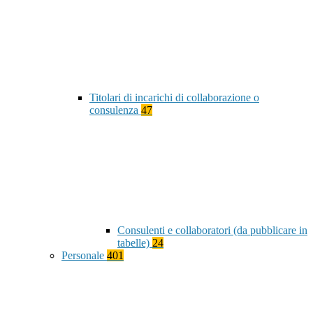
Titolari di incarichi di collaborazione o
consulenza
47
Consulenti e collaboratori (da pubblicare in
tabelle)
24
Personale
401