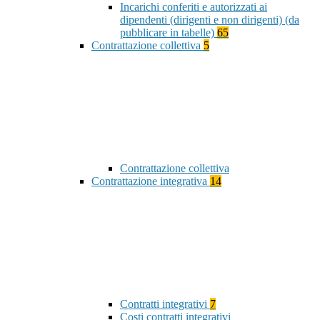
Incarichi conferiti e autorizzati ai
dipendenti (dirigenti e non dirigenti) (da
pubblicare in tabelle)
65
Contrattazione collettiva
5
Contrattazione collettiva
Contrattazione integrativa
14
Contratti integrativi
7
Costi contratti integrativi