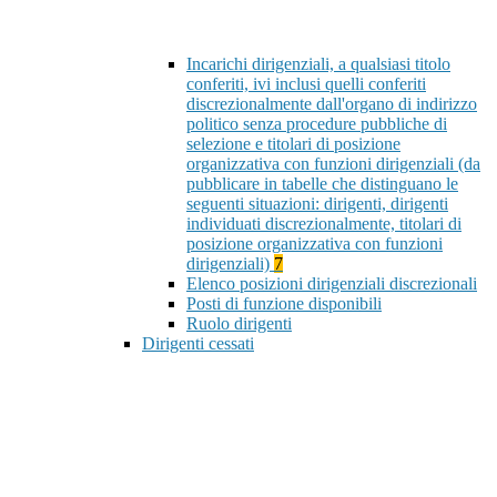
Incarichi dirigenziali, a qualsiasi titolo
conferiti, ivi inclusi quelli conferiti
discrezionalmente dall'organo di indirizzo
politico senza procedure pubbliche di
selezione e titolari di posizione
organizzativa con funzioni dirigenziali (da
pubblicare in tabelle che distinguano le
seguenti situazioni: dirigenti, dirigenti
individuati discrezionalmente, titolari di
posizione organizzativa con funzioni
dirigenziali)
7
Elenco posizioni dirigenziali discrezionali
Posti di funzione disponibili
Ruolo dirigenti
Dirigenti cessati