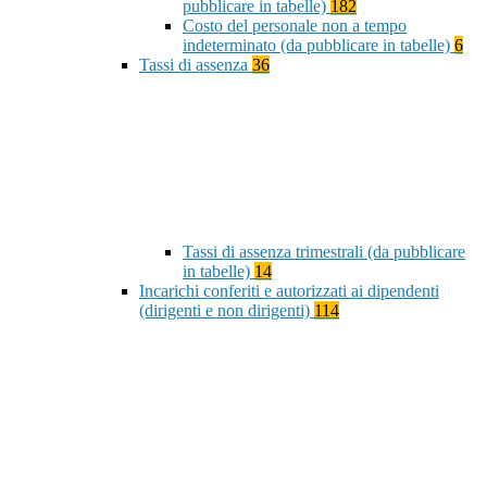
pubblicare in tabelle)
182
Costo del personale non a tempo
indeterminato (da pubblicare in tabelle)
6
Tassi di assenza
36
Tassi di assenza trimestrali (da pubblicare
in tabelle)
14
Incarichi conferiti e autorizzati ai dipendenti
(dirigenti e non dirigenti)
114