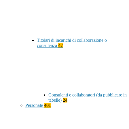
Titolari di incarichi di collaborazione o
consulenza
47
Consulenti e collaboratori (da pubblicare in
tabelle)
24
Personale
401