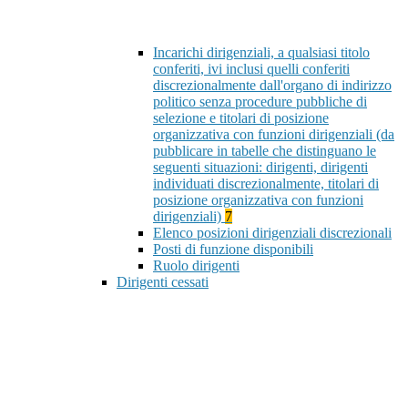
Incarichi dirigenziali, a qualsiasi titolo
conferiti, ivi inclusi quelli conferiti
discrezionalmente dall'organo di indirizzo
politico senza procedure pubbliche di
selezione e titolari di posizione
organizzativa con funzioni dirigenziali (da
pubblicare in tabelle che distinguano le
seguenti situazioni: dirigenti, dirigenti
individuati discrezionalmente, titolari di
posizione organizzativa con funzioni
dirigenziali)
7
Elenco posizioni dirigenziali discrezionali
Posti di funzione disponibili
Ruolo dirigenti
Dirigenti cessati