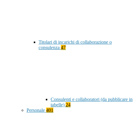
Titolari di incarichi di collaborazione o
consulenza
47
Consulenti e collaboratori (da pubblicare in
tabelle)
24
Personale
401