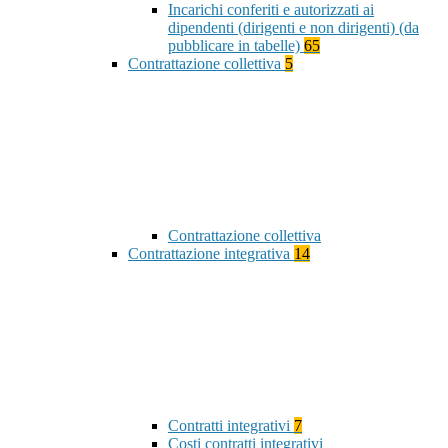
Incarichi conferiti e autorizzati ai
dipendenti (dirigenti e non dirigenti) (da
pubblicare in tabelle)
65
Contrattazione collettiva
5
Contrattazione collettiva
Contrattazione integrativa
14
Contratti integrativi
7
Costi contratti integrativi