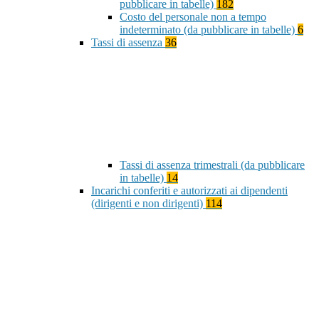
pubblicare in tabelle)
182
Costo del personale non a tempo
indeterminato (da pubblicare in tabelle)
6
Tassi di assenza
36
Tassi di assenza trimestrali (da pubblicare
in tabelle)
14
Incarichi conferiti e autorizzati ai dipendenti
(dirigenti e non dirigenti)
114