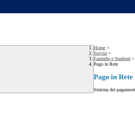
Home
>
Servizi
>
Famiglie e Studenti
>
Pago in Rete
Pago in Rete
Sistema dei pagament