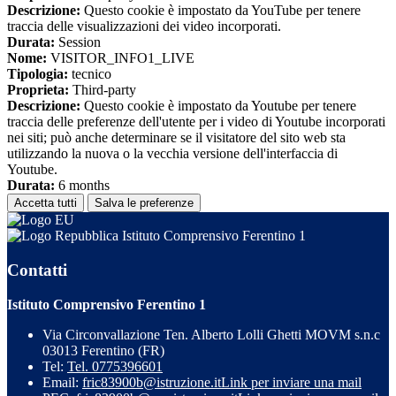
Descrizione:
Questo cookie è impostato da YouTube per tenere
traccia delle visualizzazioni dei video incorporati.
Durata:
Session
Nome:
VISITOR_INFO1_LIVE
Tipologia:
tecnico
Proprieta:
Third-party
Descrizione:
Questo cookie è impostato da Youtube per tenere
traccia delle preferenze dell'utente per i video di Youtube incorporati
nei siti; può anche determinare se il visitatore del sito web sta
utilizzando la nuova o la vecchia versione dell'interfaccia di
Youtube.
Durata:
6 months
Accetta tutti
Salva le preferenze
Istituto Comprensivo Ferentino 1
Contatti
Istituto Comprensivo Ferentino 1
Via Circonvallazione Ten. Alberto Lolli Ghetti MOVM s.n.c
03013 Ferentino (FR)
Tel:
Tel. 0775396601
Email:
fric83900b@istruzione.it
Link per inviare una mail