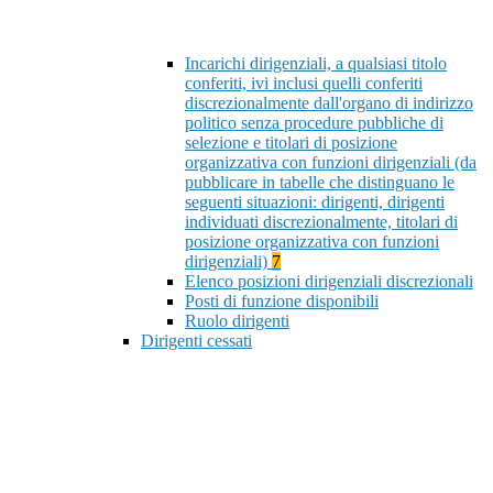
Incarichi dirigenziali, a qualsiasi titolo
conferiti, ivi inclusi quelli conferiti
discrezionalmente dall'organo di indirizzo
politico senza procedure pubbliche di
selezione e titolari di posizione
organizzativa con funzioni dirigenziali (da
pubblicare in tabelle che distinguano le
seguenti situazioni: dirigenti, dirigenti
individuati discrezionalmente, titolari di
posizione organizzativa con funzioni
dirigenziali)
7
Elenco posizioni dirigenziali discrezionali
Posti di funzione disponibili
Ruolo dirigenti
Dirigenti cessati