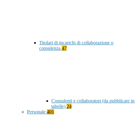
Titolari di incarichi di collaborazione o
consulenza
47
Consulenti e collaboratori (da pubblicare in
tabelle)
24
Personale
401