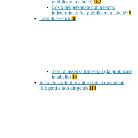
pubblicare in tabelle)
182
Costo del personale non a tempo
indeterminato (da pubblicare in tabelle)
6
Tassi di assenza
36
Tassi di assenza trimestrali (da pubblicare
in tabelle)
14
Incarichi conferiti e autorizzati ai dipendenti
(dirigenti e non dirigenti)
114