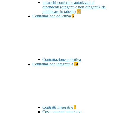
Incarichi conferiti e autorizzati ai
dipendenti (dirigenti e non dirigenti) (da
pubblicare in tabelle)
65
Contrattazione collettiva
5
Contrattazione collettiva
Contrattazione integrativa
14
Contratti integrativi
7
Costi contratti integrativi