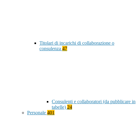
Titolari di incarichi di collaborazione o
consulenza
47
Consulenti e collaboratori (da pubblicare in
tabelle)
24
Personale
401