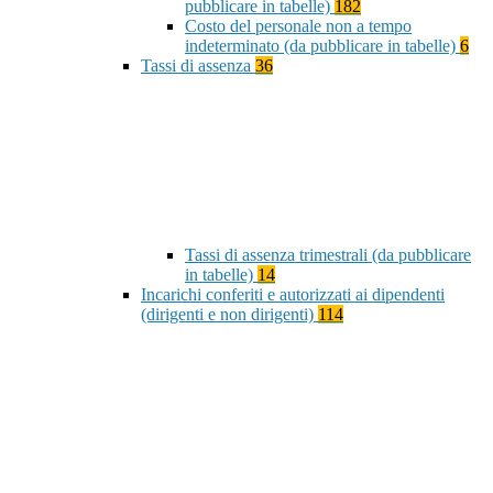
pubblicare in tabelle)
182
Costo del personale non a tempo
indeterminato (da pubblicare in tabelle)
6
Tassi di assenza
36
Tassi di assenza trimestrali (da pubblicare
in tabelle)
14
Incarichi conferiti e autorizzati ai dipendenti
(dirigenti e non dirigenti)
114