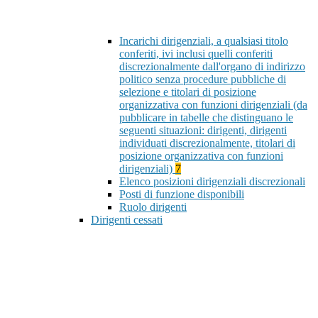
Incarichi dirigenziali, a qualsiasi titolo
conferiti, ivi inclusi quelli conferiti
discrezionalmente dall'organo di indirizzo
politico senza procedure pubbliche di
selezione e titolari di posizione
organizzativa con funzioni dirigenziali (da
pubblicare in tabelle che distinguano le
seguenti situazioni: dirigenti, dirigenti
individuati discrezionalmente, titolari di
posizione organizzativa con funzioni
dirigenziali)
7
Elenco posizioni dirigenziali discrezionali
Posti di funzione disponibili
Ruolo dirigenti
Dirigenti cessati