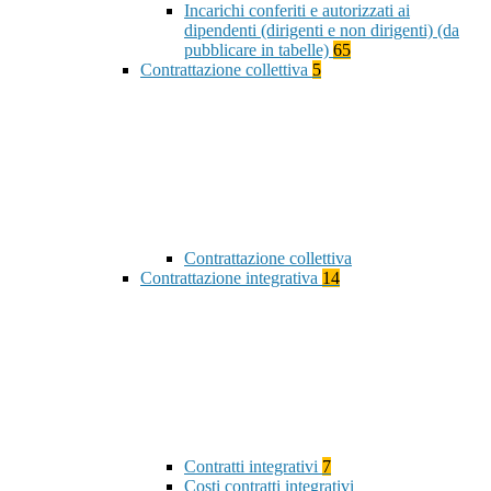
Incarichi conferiti e autorizzati ai
dipendenti (dirigenti e non dirigenti) (da
pubblicare in tabelle)
65
Contrattazione collettiva
5
Contrattazione collettiva
Contrattazione integrativa
14
Contratti integrativi
7
Costi contratti integrativi